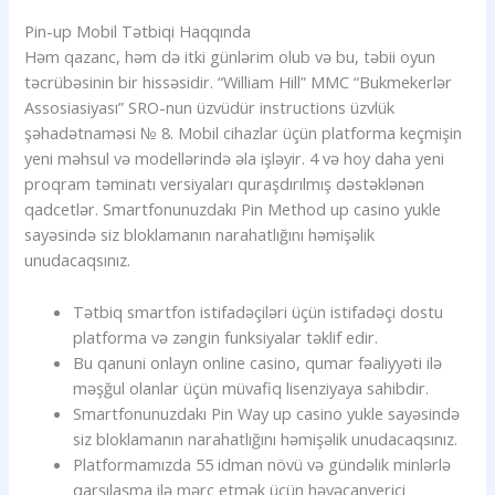
Pin-up Mobil Tətbiqi Haqqında
Həm qazanc, həm də itki günlərim olub və bu, təbii oyun
təcrübəsinin bir hissəsidir. “William Hill” MMC “Bukmekerlər
Assosiasiyası” SRO-nun üzvüdür instructions üzvlük
şəhadətnaməsi № 8. Mobil cihazlar üçün platforma keçmişin
yeni məhsul və modellərində əla işləyir. 4 və hoy daha yeni
proqram təminatı versiyaları quraşdırılmış dəstəklənən
qadcetlər. Smartfonunuzdakı Pin Method up casino yukle
sayəsində siz bloklamanın narahatlığını həmişəlik
unudacaqsınız.
Tətbiq smartfon istifadəçiləri üçün istifadəçi dostu
platforma və zəngin funksiyalar təklif edir.
Bu qanuni onlayn online casino, qumar fəaliyyəti ilə
məşğul olanlar üçün müvafiq lisenziyaya sahibdir.
Smartfonunuzdakı Pin Way up casino yukle sayəsində
siz bloklamanın narahatlığını həmişəlik unudacaqsınız.
Platformamızda 55 idman növü və gündəlik minlərlə
qarşılaşma ilə mərc etmək üçün həyəcanverici