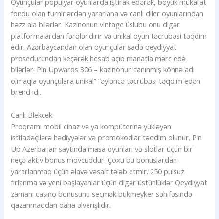
Oyunçular populyar oyunlarda iştirak edərək, böyük mükafat
fondu olan turnirlərdən yararlana və canlı diler oyunlarından
həzz ala bilərlər. Kazinonun vintage üslubu onu digər
platformalardan fərqləndirir və unikal oyun təcrübəsi təqdim
edir. Azərbaycandan olan oyunçular sadə qeydiyyat
prosedurundan keçərək hesab açıb manatla mərc edə
bilərlər. Pin Upwards 306 – kazinonun tanınmış köhnə adı
olmaqla oyunçulara unikal” “əyləncə təcrübəsi təqdim edən
brend idi.
Canlı Blekcek
Proqramı mobil cihaz və ya kompüterinə yükləyən
istifadəçilərə hədiyyələr və promokodlar təqdim olunur. Pin
Up Azerbaijan saytında masa oyunları və slotlar üçün bir
neçə aktiv bonus mövcuddur. Çoxu bu bonuslardan
yararlanmaq üçün əlavə vəsait tələb etmir. 250 pulsuz
fırlanma və yeni başlayanlar üçün digər üstünlüklər Qeydiyyat
zamanı casino bonusunu seçmək bukmeyker səhifəsində
qazanmaqdan daha əlverişlidir.