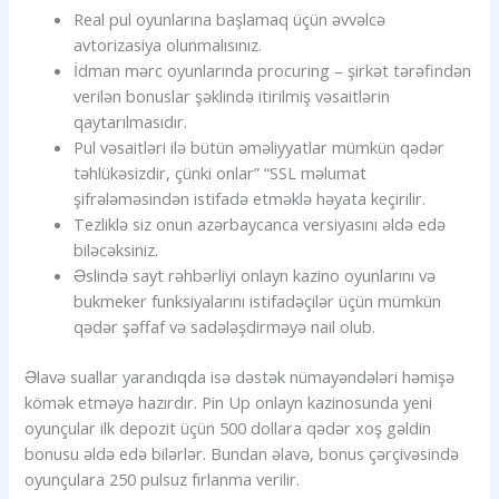
Real pul oyunlarına başlamaq üçün əvvəlcə
avtorizasiya olunmalısınız.
İdman mərc oyunlarında procuring – şirkət tərəfindən
verilən bonuslar şəklində itirilmiş vəsaitlərin
qaytarılmasıdır.
Pul vəsaitləri ilə bütün əməliyyatlar mümkün qədər
təhlükəsizdir, çünki onlar” “SSL məlumat
şifrələməsindən istifadə etməklə həyata keçirilir.
Tezliklə siz onun azərbaycanca versiyasını əldə edə
biləcəksiniz.
Əslində sayt rəhbərliyi onlayn kazino oyunlarını və
bukmeker funksiyalarını istifadəçilər üçün mümkün
qədər şəffaf və sadələşdirməyə nail olub.
Əlavə suallar yarandıqda isə dəstək nümayəndələri həmişə
kömək etməyə hazırdır. Pin Up onlayn kazinosunda yeni
oyunçular ilk depozit üçün 500 dollara qədər xoş gəldin
bonusu əldə edə bilərlər. Bundan əlavə, bonus çərçivəsində
oyunçulara 250 pulsuz fırlanma verilir.