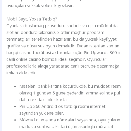
oyunçuları yüksək volatillik gözləyir.
Mobil Sayt, Yoxsa Tətbiq?
Oyunlara başlamaq proseduru sadədir və qısa müddətdə
slotları döndürə bilərsiniz. Slotlar məşhur proqram
təminatçıları tərəfindən hazırlanır, bu da yüksək keyfiyyətli
qrafika və qüsursuz oyun deməkdir. Evdən istənilən zaman
həqiqi casino təcrübəsi axtaranlar üçün Pin Upwards 360-ın
canlı online casino bölməsi ideal seçimdir. Oyuncular
profesionallarla əlaqə yaradaraq canlı təcrübə qazanmağa
imkan əldə edir.
Məsələn, bank kartına köçürdükdə, bu müddət rəsmi
olaraq 1 gündən 5 günə qədərdir, amma əslində pul
daha tez daxil olur karta.
Pin Up 360 Android os tətbiqi rəsmi internet
saytından yüklənə bilər.
Mövcud olan əlaqə nömrələri sayəsində, oyunçuların
mərkəzə sual və təklifləri üçün asanlıqla müraciət