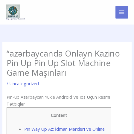
Skip
to
content
Engage-Grow-Succeed
“azərbaycanda Onlayn Kazino
Pin Up Pin Up Slot Machine
Game Maşınları
/
Uncategorized
Pin-up Azerbaycan Yukle Android Və Ios Üçün Rəsmi
Tətbiqlər
Content
Pin Way Up Az: İdman Mərcləri Və Online