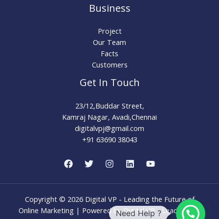
Business
Project
Our Team
Facts
Customers
Get In Touch
23/12,Buddar Street,
Kamraj Nagar, Avadi,Chennai
digitalvpj@gmail.com
+91 63690 38043
Copyright © 2026 Digital VP - Leading the Future of
Online Marketing | Powered by Digital VP - Leading the