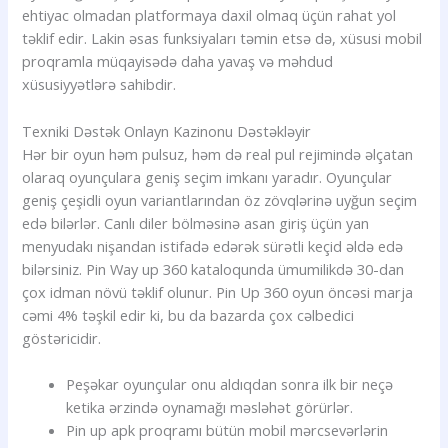
ehtiyac olmadan platformaya daxil olmaq üçün rahat yol
təklif edir. Lakin əsas funksiyaları təmin etsə də, xüsusi mobil
proqramla müqayisədə daha yavaş və məhdud
xüsusiyyətlərə sahibdir.
Texniki Dəstək Onlayn Kazinonu Dəstəkləyir
Hər bir oyun həm pulsuz, həm də real pul rejimində əlçatan
olaraq oyunçulara geniş seçim imkanı yaradır. Oyunçular
geniş çeşidli oyun variantlarından öz zövqlərinə uyğun seçim
edə bilərlər. Canlı diler bölməsinə asan giriş üçün yan
menyudakı nişandan istifadə edərək sürətli keçid əldə edə
bilərsiniz. Pin Way up 360 kataloqunda ümumilikdə 30-dan
çox idman növü təklif olunur. Pin Up 360 oyun öncəsi marja
cəmi 4% təşkil edir ki, bu da bazarda çox cəlbedici
göstəricidir.
Peşəkar oyunçular onu aldıqdan sonra ilk bir neçə
ketika ərzində oynamağı məsləhət görürlər.
Pin up apk proqramı bütün mobil mərcsevərlərin