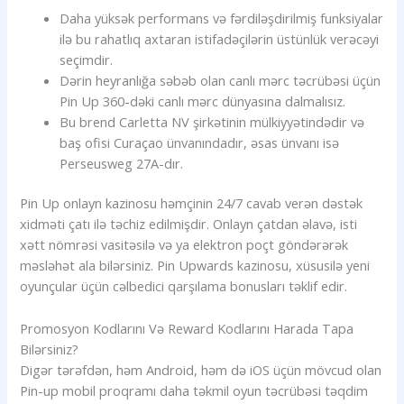
Daha yüksək performans və fərdiləşdirilmiş funksiyalar
ilə bu rahatlıq axtaran istifadəçilərin üstünlük verəcəyi
seçimdir.
Dərin heyranlığa səbəb olan canlı mərc təcrübəsi üçün
Pin Up 360-dəki canlı mərc dünyasına dalmalısız.
Bu brend Carletta NV şirkətinin mülkiyyətindədir və
baş ofisi Curaçao ünvanındadır, əsas ünvanı isə
Perseusweg 27A-dır.
Pin Up onlayn kazinosu həmçinin 24/7 cavab verən dəstək
xidməti çatı ilə təchiz edilmişdir. Onlayn çatdan əlavə, isti
xətt nömrəsi vasitəsilə və ya elektron poçt göndərərək
məsləhət ala bilərsiniz. Pin Upwards kazinosu, xüsusilə yeni
oyunçular üçün cəlbedici qarşılama bonusları təklif edir.
Promosyon Kodlarını Və Reward Kodlarını Harada Tapa
Bilərsiniz?
Digər tərəfdən, həm Android, həm də iOS üçün mövcud olan
Pin-up mobil proqramı daha təkmil oyun təcrübəsi təqdim