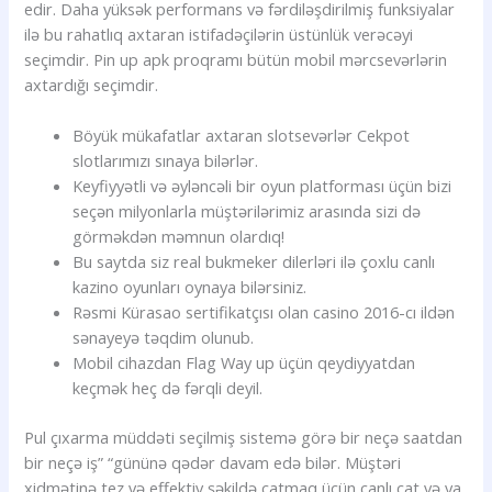
edir. Daha yüksək performans və fərdiləşdirilmiş funksiyalar
ilə bu rahatlıq axtaran istifadəçilərin üstünlük verəcəyi
seçimdir. Pin up apk proqramı bütün mobil mərcsevərlərin
axtardığı seçimdir.
Böyük mükafatlar axtaran slotsevərlər Cekpot
slotlarımızı sınaya bilərlər.
Keyfiyyətli və əyləncəli bir oyun platforması üçün bizi
seçən milyonlarla müştərilərimiz arasında sizi də
görməkdən məmnun olardıq!
Bu saytda siz real bukmeker dilerləri ilə çoxlu canlı
kazino oyunları oynaya bilərsiniz.
Rəsmi Kürasao sertifikatçısı olan casino 2016-cı ildən
sənayeyə təqdim olunub.
Mobil cihazdan Flag Way up üçün qeydiyyatdan
keçmək heç də fərqli deyil.
Pul çıxarma müddəti seçilmiş sistemə görə bir neçə saatdan
bir neçə iş” “gününə qədər davam edə bilər. Müştəri
xidmətinə tez və effektiv şəkildə çatmaq üçün canlı çat və ya