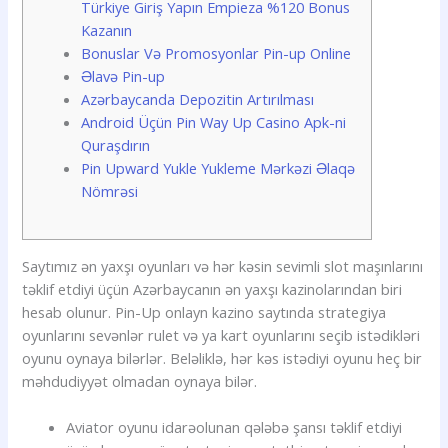
Türkiye Giriş Yapın Empieza %120 Bonus
Kazanın
Bonuslar Və Promosyonlar Pin-up Online
Əlavə Pin-up
Azərbaycanda Depozitin Artırılması
Android Üçün Pin Way Up Casino Apk-ni
Quraşdırın
Pin Upward Yukle Yukleme Mərkəzi Əlaqə
Nömrəsi
Saytımız ən yaxşı oyunları və hər kəsin sevimli slot maşınlarını
təklif etdiyi üçün Azərbaycanın ən yaxşı kazinolarından biri
hesab olunur. Pin-Up onlayn kazino saytında strategiya
oyunlarını sevənlər rulet və ya kart oyunlarını seçib istədikləri
oyunu oynaya bilərlər. Beləliklə, hər kəs istədiyi oyunu heç bir
məhdudiyyət olmadan oynaya bilər.
Aviator oyunu idarəolunan qələbə şansı təklif etdiyi