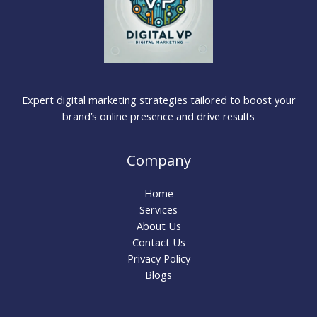
Expert digital marketing strategies tailored to boost your
brand’s online presence and drive results
Company
Home
Services
About Us
Contact Us
Privacy Policy
Blogs