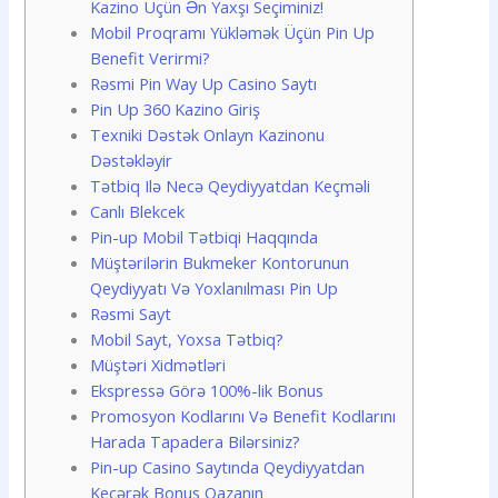
Kazino Üçün Ən Yaxşı Seçiminiz!
Mobil Proqramı Yükləmək Üçün Pin Up
Benefit Verirmi?
Rəsmi Pin Way Up Casino Saytı
Pin Up 360 Kazino Giriş
Texniki Dəstək Onlayn Kazinonu
Dəstəkləyir
Tətbiq Ilə Necə Qeydiyyatdan Keçməli
Canlı Blekcek
Pin-up Mobil Tətbiqi Haqqında
Müştərilərin Bukmeker Kontorunun
Qeydiyyatı Və Yoxlanılması Pin Up
Rəsmi Sayt
Mobil Sayt, Yoxsa Tətbiq?
Müştəri Xidmətləri
Ekspressə Görə 100%-lik Bonus
Promosyon Kodlarını Və Benefit Kodlarını
Harada Tapadera Bilərsiniz?
Pin-up Casino Saytında Qeydiyyatdan
Keçərək Bonus Qazanın