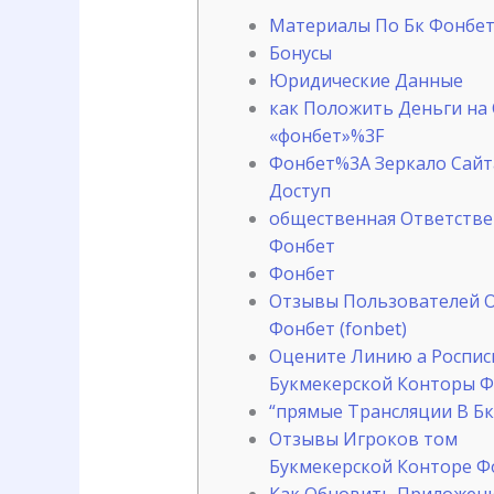
Материалы По Бк Фонбе
Бонусы
Юридические Данные
как Положить Деньги на 
«фонбет»%3F
Фонбет%3A Зеркало Сай
Доступ
общественная Ответстве
Фонбет
Фонбет
Отзывы Пользователей 
Фонбет (fonbet)
Оцените Линию а Роспис
Букмекерской Конторы 
“прямые Трансляции В Б
Отзывы Игроков том
Букмекерской Конторе Ф