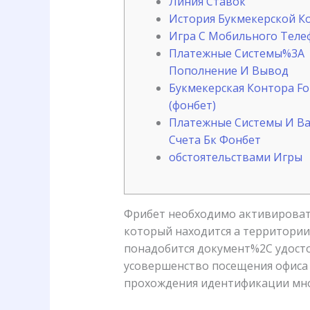
Линия Ставок
История Букмекерской К
Игра С Мобильного Теле
Платежные Системы%3A
Пополнение И Вывод
Букмекерская Контора Fo
(фонбет)
Платежные Системы И В
Счета Бк Фонбет
обстоятельствами Игры
Фрибет необходимо активироват
который находится а территории
понадобится документ%2C удост
усовершенство посещения офиса 
прохождения идентификации мно