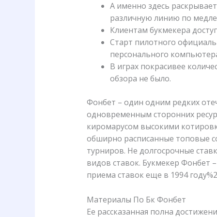
А именно здесь раскрывае
различную линию по медле
Клиентам букмекера досту
Старт пилотного официальн
персонального компьютера
В играх покрасивее количе
обзора не было.
Фонбет – один одним редких от
одновременным сторонних ресур
киромарусом высокими котировк
обширно расписанные топовые с
турниров. Не долгосрочные ста
видов ставок. Букмекер Фонбет 
приема ставок еще в 1994 году%2C
Материалы По Бк Фонбет
Ее рассказанная полна достижен