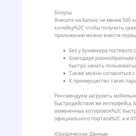
Бонусы
Внесите на баланс не менее 500 
копейку%2C чтобы получить сразу
приложении можно внести первый
Без у букмекера гостевого 
Благодаря разнообразным с
быстро начать пользоватьс
Также можно согласиться с
К преимущество таких пар
Рекомендуем загрузить мобильно
быстродействия же интерфейса.
измененных котировок%2C быстро
официального портала%2C а и IOS 
Юридические Данные