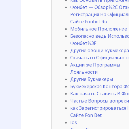
Как Обновить Приложен
Фонбет — Обзор%2C Отз
Регистрация На Официа
Сайте Fonbet Ru
Мобильное Приложение
Безопасно ведь Использ
Фонбет%3F
Другие овощи Букмекера
Скачать со Официальног
Акции же Программы
Лояльности
Другие Букмекеры
Букмекерская Контора Ф
Как начать Ставить В Фо
Частые Вопросы вопреки
как Зарегистрироваться 
Сайте Fon Bet
Ios