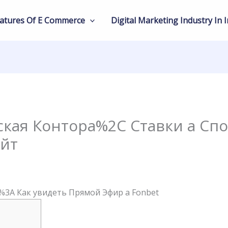
atures Of E Commerce
Digital Marketing Industry In I
ская Контора%2C Ставки а Сп
йт
%3A Как увидеть Прямой Эфир а Fonbet