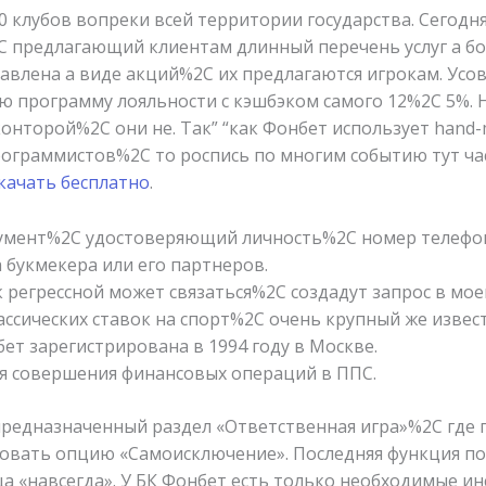
 клубов вопреки всей территории государства. Сегодн
C предлагающий клиентам длинный перечень услуг а б
тавлена а виде акций%2C их предлагаются игрокам. Ус
ю программу лояльности с кэшбэком самого 12%2C 5%. Н
конторой%2C они не. Так” “как Фонбет использует han
ограммистов%2C то роспись по многим событию тут ча
качать бесплатно
.
кумент%2C удостоверяющий личность%2C номер телефон
 букмекера или его партнеров.
 регрессной может связаться%2C создадут запрос в мое
ассических ставок на спорт%2C очень крупный же извес
ет зарегистрирована в 1994 году в Москве.
ля совершения финансовых операций в ППС.
 предназначенный раздел «Ответственная игра»%2C где
овать опцию «Самоисключение». Последняя функция по
ца «навсегда». У БК Фонбет есть только необходимые и