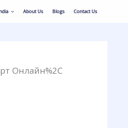
ndia
About Us
Blogs
Contact Us
орт Онлайн%2C