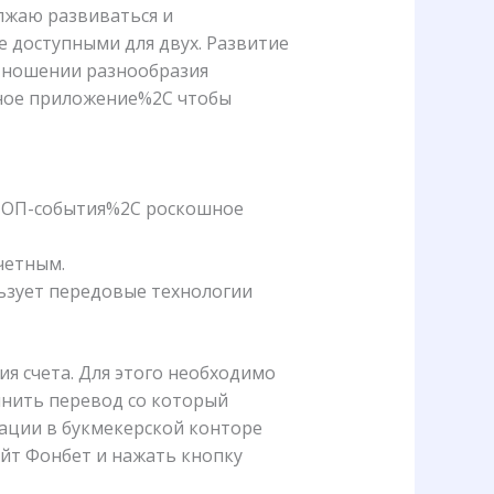
лжаю развиваться и
 доступными для двух. Развитие
отношении разнообразия
ьное приложение%2C чтобы
 ТОП-события%2C роскошное
четным.
ьзует передовые технологии
я счета. Для этого необходимо
нить перевод со который
рации в букмекерской конторе
айт Фонбет и нажать кнопку