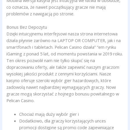
Mobilna wersja kasyna jest intuicyjna we łatwa w obsłudze,
co oznacza, że ​​nawet początkujący gracze nie mają
problemów z nawigacją po stronie.
Bonus Bez Depozytu
Dzięki intuicyjnemu interfejsowi nasza strona internetowa
działa płynnie zarówno na LAPTOP OR COMPUTER, jak i na
smartfonach i tabletach. Pelican Casino działa” “em rynku
iGaming z ponad 5 lat, od momentu powstania w 2019 roku.
Ten okres pozwolił nam nie tylko skupić się na
dopracowaniu oferty, ale także zapewnić naszym graczom
wysokiej jakości produkt z cennymi korzyściami. Nasze
kasyno oferuje szeroki wybór gier hazardowych, które
zadowolą nawet najbardziej wymagających graczy. Nowi
gracze mogą skorzystać z hojnego bonusu powitalnego w
Pelican Casino.
Chociaż mają duży wybór gier i
Dodatkowo, dla graczy korzystających unces
promocji dostępne są promo code zapewniające