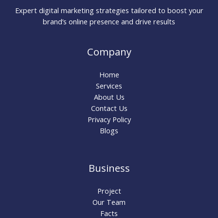
Expert digital marketing strategies tailored to boost your
brand’s online presence and drive results
Company
Home
Services
About Us
Contact Us
Privacy Policy
Blogs
Business
Project
Our Team
Facts