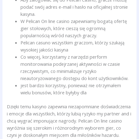
podać swój adres e-mail i hasło na oficjalnej stronie
kasyna.
W Pelican On line casino zapewniamy bogatą ofertę
gier stołowych, które cieszą się ogromną
popularnością wśród naszych graczy.
Pelican casuno wszystkim graczom, którzy szukają
wysokiej jakości kasyna
Co więcej, korzystamy z narzędzi perform
monitorowania podejrzanej aktywności w czasie
rzeczywistym, co minimalizuje ryzyko
nieautoryzowanego dostępu do kont użytkowników.
jest bardzo korzystny, ponieważ nie otrzymałem
wielu bonusów, które byłyby dla
Dzięki temu kasyno zapewnia niezapomniane doświadczenia
i emocje dla wszystkich, którzy lubią ryzyko my partner and i
chcą wygrać imponujące nagrody. Pelican On line casino
wyróżnia się szerokim i różnorodnym wyborem gier, co
czyni je doskonałym miejscem dla miłośników hazardu.