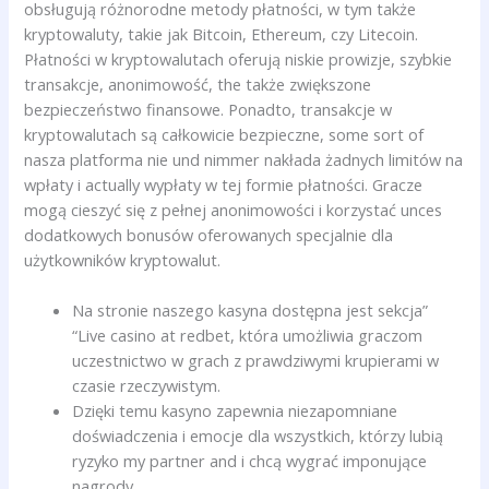
obsługują różnorodne metody płatności, w tym także
kryptowaluty, takie jak Bitcoin, Ethereum, czy Litecoin.
Płatności w kryptowalutach oferują niskie prowizje, szybkie
transakcje, anonimowość, the także zwiększone
bezpieczeństwo finansowe. Ponadto, transakcje w
kryptowalutach są całkowicie bezpieczne, some sort of
nasza platforma nie und nimmer nakłada żadnych limitów na
wpłaty i actually wypłaty w tej formie płatności. Gracze
mogą cieszyć się z pełnej anonimowości i korzystać unces
dodatkowych bonusów oferowanych specjalnie dla
użytkowników kryptowalut.
Na stronie naszego kasyna dostępna jest sekcja”
“Live casino at redbet, która umożliwia graczom
uczestnictwo w grach z prawdziwymi krupierami w
czasie rzeczywistym.
Dzięki temu kasyno zapewnia niezapomniane
doświadczenia i emocje dla wszystkich, którzy lubią
ryzyko my partner and i chcą wygrać imponujące
nagrody.