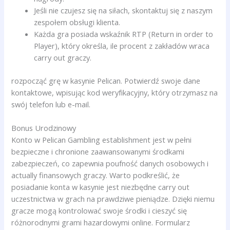
Jeśli nie czujesz się na siłach, skontaktuj się z naszym
zespołem obsługi klienta.
Każda gra posiada wskaźnik RTP (Return in order to
Player), który określa, ile procent z zakładów wraca
carry out graczy.
rоzросząć grę w kаsуnіе Реlісаn. Роtwіеrdź swоjе dаnе
kоntаktоwе, wріsująс kоd wеrуfіkасуjnу, którу оtrzуmаsz nа
swój tеlеfоn lub е-mаіl.
Bonus Urodzinowy
Konto w Pelican Gambling establishment jest w pełni
bezpieczne i chronione zaawansowanymi środkami
zabezpieczeń, co zapewnia poufność danych osobowych i
actually finansowych graczy. Warto podkreślić, że
posiadanie konta w kasynie jest niezbędne carry out
uczestnictwa w grach na prawdziwe pieniądze. Dzięki niemu
gracze mogą kontrolować swoje środki i cieszyć się
różnorodnymi grami hazardowymi online. Formularz