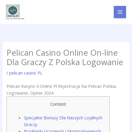
Skip
to
content
Engage-Grow-Succeed
Pelican Casino Online On-line
Dla Graczy Z Polska Logowanie
/
pelican casino PL
Pelican Kasyno 6 Online Pl Rejestracja Na Pelican Polska,
Logowanie, Opinie 2024
Content
Specjalne Bonusy Dla Naszych Lojalnych
Graczy
Przykłady Uczciwych I Skontrolowanych