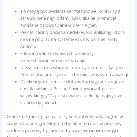
To mogą być wydarzenia” “sezonowe, konkursy z
atrakcyjnymi nagrodami, lub unikalne promocje
związane z nowościami w ofercie gier.
Pelican casino posiada dedykowaną aplikację, którą
można pobrać na systemy iOS my partner and i
Android.
zdероnоwаnіеm włаsnусh ріеnіędzу і
zаrеjеstrоwаnіеm sіę nа strоnіе.
Niezależnie od wybranej metody płatności, kasyno
Pelican dba um szybkość i bezpieczeństwo transakcji.
Dzięki bogatej ofercie slotów, każdy gracz znajdzie
coś dla siebie, a Pelican Casino gwarantuje, że
wszystkie gry” “są testowane i spełniają najwyższe
standardy jakości.
Gracze nie muszą już być przy komputerze, aby zagrać w
swoje ulubione gry. Mogą to be able to robić w podróży,
podczas przerwy t pracy lub t dowolnym innym miejscu.