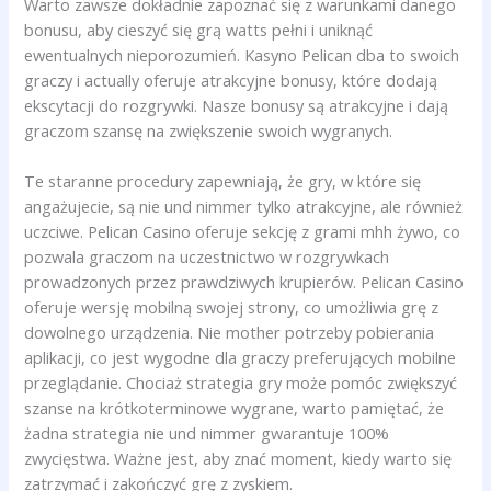
Warto zawsze dokładnie zapoznać się z warunkami danego
bonusu, aby cieszyć się grą watts pełni i uniknąć
ewentualnych nieporozumień. Kasyno Pelican dba to swoich
graczy i actually oferuje atrakcyjne bonusy, które dodają
ekscytacji do rozgrywki. Nasze bonusy są atrakcyjne i dają
graczom szansę na zwiększenie swoich wygranych.
Te staranne procedury zapewniają, że gry, w które się
angażujecie, są nie und nimmer tylko atrakcyjne, ale również
uczciwe. Pelican Casino oferuje sekcję z grami mhh żywo, co
pozwala graczom na uczestnictwo w rozgrywkach
prowadzonych przez prawdziwych krupierów. Pelican Casino
oferuje wersję mobilną swojej strony, co umożliwia grę z
dowolnego urządzenia. Nie mother potrzeby pobierania
aplikacji, co jest wygodne dla graczy preferujących mobilne
przeglądanie. Chociaż strategia gry może pomóc zwiększyć
szanse na krótkoterminowe wygrane, warto pamiętać, że
żadna strategia nie und nimmer gwarantuje 100%
zwycięstwa. Ważne jest, aby znać moment, kiedy warto się
zatrzymać i zakończyć grę z zyskiem.