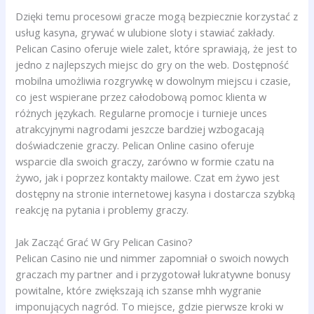
Dzięki temu procesowi gracze mogą bezpiecznie korzystać z
usług kasyna, grywać w ulubione sloty i stawiać zakłady.
Pelican Casino oferuje wiele zalet, które sprawiają, że jest to
jedno z najlepszych miejsc do gry on the web. Dostępność
mobilna umożliwia rozgrywkę w dowolnym miejscu i czasie,
co jest wspierane przez całodobową pomoc klienta w
różnych językach. Regularne promocje i turnieje unces
atrakcyjnymi nagrodami jeszcze bardziej wzbogacają
doświadczenie graczy. Pelican Online casino oferuje
wsparcie dla swoich graczy, zarówno w formie czatu na
żywo, jak i poprzez kontakty mailowe. Czat em żywo jest
dostępny na stronie internetowej kasyna i dostarcza szybką
reakcję na pytania i problemy graczy.
Jak Zacząć Grać W Gry Pelican Casino?
Pelican Casino nie und nimmer zapomniał o swoich nowych
graczach my partner and i przygotował lukratywne bonusy
powitalne, które zwiększają ich szanse mhh wygranie
imponujących nagród. To miejsce, gdzie pierwsze kroki w