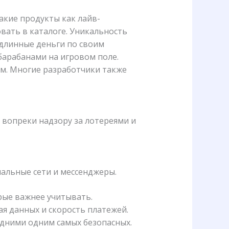
акие продукты как лайв-
ать в каталоге. Уникальность
одлинные деньги по своим
барабанами на игровом поле.
ем. Многие разработчики также
вопреки надзору за лотереями и
альные сети и мессенджеры.
рые важнее учитывать.
я данных и скорость платежей.
дними одним самых безопасных.