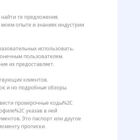
 найти те предложения.
 моем опыте и знаниях индустрии
разовательных использовать.
 конечным пользователем.
ие их предоставляет.
твующих клиентов.
ок и но подробные обзоры.
 ввести проверочные коды%2C
рофиле%2C указав в ней
ментов. Это паспорт или другое
моменту прописки.