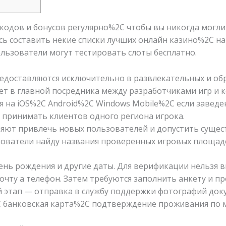
одов и бонусов регулярно%2C чтобы вы никогда могли
ь составить некие списки лучших онлайн казино%2C на
льзователи могут тестировать слоты бесплатно.
редоставляются исключительно в развлекательных и об
ает в главной посредника между разработчиками игр и
 на iOS%2C Android%2C Windows Mobile%2C если заведен
 принимать клиентов одного региона игрока.
яют привлечь новых пользователей и допустить сущес
зователи найду названия проверенных игровых площад
ень рождения и другие даты. Для верификации нельзя
чту а телефон. Затем требуются заполнить анкету и п
 этап — отправка в службу поддержки фотографий доку
 банковская карта%2C подтверждение проживания по 