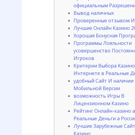
официальным Разрешен
Вывод наличных
Проверенные отзывом И
Лучшие Онлайн Казино 2
Хорошая Бонусная Прогр
Программы Лояльности
усовершенство Постоян
Игроков
Критерии Выбора Казино
Интернете в Реальные Д
удобный Сайт И наличии
Мобильной Версии
возможность Игры В
Лицензионном Казино
Рейтинг Онлайн-казино а
Реальные Деньги а Росси
Лучшие Зарубежные Сай
Казино