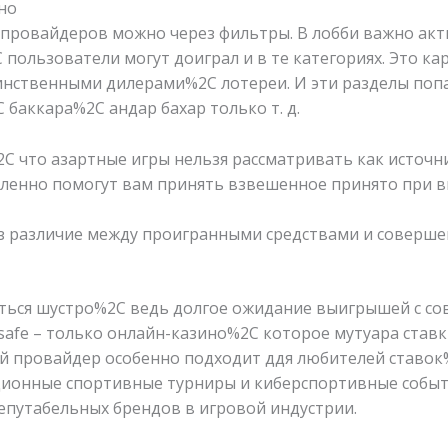
но
 провайдеров можно через фильтры. В лобби важно ак
пользователи могут доиграл и в те категориях. Это к
инственными дилерами%2C лотереи. И эти разделы поп
баккара%2C андар бахар только т. д.
 что азартные игры нельзя рассматривать как источн
ленно помогут вам принять взвешенное принято при в
из различие между проигранными средствами и соверш
ься шустро%2C ведь долгое ожидание выигрышей с с
safe – только онлайн-казино%2C которое мутуара став
й провайдер особенно подходит ддя любителей ставок
ионные спортивные турниры и киберспортивные события
репутабельных брендов в игровой индустрии.