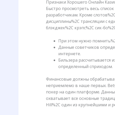
Признаки Хорошего Онлайн Кази
Быстро просмотреть весь список
разработчикам. Кроме слотов%2C 
дисциплины%2C трансляции с ед
блэкджек%2C крэпс%2C сик-бо%2C 
При этом нужно помнить%2C
Данные советчиков опреде
интернете.
Бильзера рассчитывается 
определенный сприходом.
Финансовые должны обрабатыват
неприемлемо в наше первых. Bet
покер на один платформе. Данны
охватывает все основные традиц
Hill%2C один из крупнейшими и 