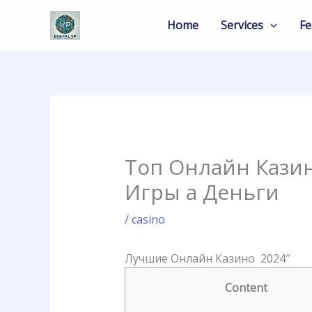
Skip
Home
Services
Fe
to
content
Топ Онлайн Кази
Игры а Деньги
/
casino
Лучшие Онлайн Казино ️ 2024″
Content