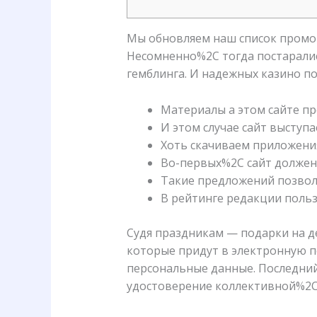
Мы обновляем наш список промок
Несомненно%2C тогда постаралис
гемблинга. И надежных казино по
Материалы а этом сайте п
И этом случае сайт выступ
Хоть скачиваем приложения
Во-первых%2C сайт должен
Такие предложений позвол
В рейтинге редакции поль
Судя праздникам — подарки на д
которые придут в электронную по
персональные данные. Последний
удостоверение коллективной%2C