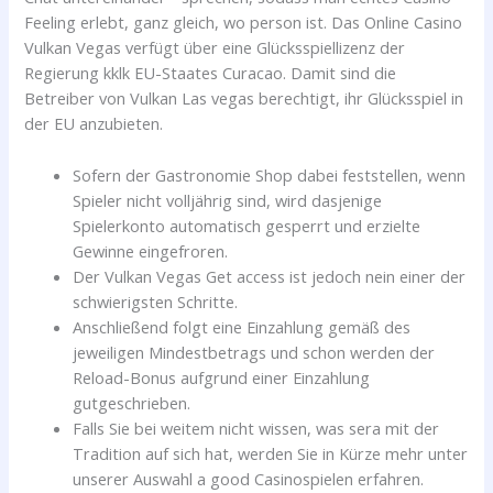
Feeling erlebt, ganz gleich, wo person ist. Das Online Casino
Vulkan Vegas verfügt über eine Glücksspiellizenz der
Regierung kklk EU-Staates Curacao. Damit sind die
Betreiber von Vulkan Las vegas berechtigt, ihr Glücksspiel in
der EU anzubieten.
Sofern der Gastronomie Shop dabei feststellen, wenn
Spieler nicht volljährig sind, wird dasjenige
Spielerkonto automatisch gesperrt und erzielte
Gewinne eingefroren.
Der Vulkan Vegas Get access ist jedoch nein einer der
schwierigsten Schritte.
Anschließend folgt eine Einzahlung gemäß des
jeweiligen Mindestbetrags und schon werden der
Reload-Bonus aufgrund einer Einzahlung
gutgeschrieben.
Falls Sie bei weitem nicht wissen, was sera mit der
Tradition auf sich hat, werden Sie in Kürze mehr unter
unserer Auswahl a good Casinospielen erfahren.