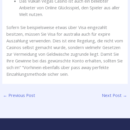
Das Vulkan Vegas Casino ist auch ein beliebter
Anbieter von Online Glücksspiel, den Spieler aus aller
Welt nutzen.
Sofern Sie beispielsweise etwas über Visa eingezahlt
besitzen, müssen Sie Visa for australia auch für expire
Auszahlung verwenden. Dies ist eine Regelung, die nicht vom
Casinos selbst gemacht wurde, sondern vielmehr Gesetzen
zur Vermeidung von Geldwäsche zugrunde liegt. Damit Sie
Ihre Gewinne bei das gewünschte Konto erhalten, sollten Sie
sich im” “Vorhinein ebenfalls über pass away perfekte
Einzahlungsmethode sicher sein.
←
Previous Post
Next Post
→