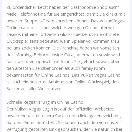
Zu ordentlicher Letzt haben der Gastronomie Shop auch”
“viele Telefonhotline für Sie eingerichtet, damit Sie direkt mit
unserem Support-Team sprechen können. Das VulkanVegas
On line casino ist eines welcher wenigen Online Internet
casinos mit einer offiziellen Glücksspiellizenz. Eine offizielle
Glücksspiellizenz bedeutet, wenn Spieler vollkommen treu
bei uns zocken können. Die Franchise haben wir vonseiten
der eGaming-Behörde inside Curaçao erhalten sowie wird
fast überall europäisch anerkannt. Sie gehört sowohl über
den ältesten Lizenzbehörden als auch family room
bekanntesten für Online Casinos. Das Vulkan Vegas Casino
ist auch ein beliebter Anbieter von Online Glücksspiel, den
Spieler aus aller Welt nutzen.
Schnelle Registrierung Im Online Casino
Der Vulkan Vegas Login ist auf der offiziellen Webseite
unverkennbar mit einem Switch oben links gekennzeichnet,
auf dem ‘Anmelden’ steht. Sie können auch den von uns zur
Verfügung gestellten Link gebrauchen, der Sie natürlich bei