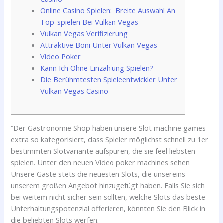
Online Casino Spielen: Breite Auswahl An
Top-spielen Bei Vulkan Vegas
Vulkan Vegas Verifizierung
Attraktive Boni Unter Vulkan Vegas
Video Poker
Kann Ich Ohne Einzahlung Spielen?
Die Berühmtesten Spieleentwickler Unter
Vulkan Vegas Casino
“Der Gastronomie Shop haben unsere Slot machine games
extra so kategorisiert, dass Spieler möglichst schnell zu 1er
bestimmten Slotvariante aufspüren, die sie feel liebsten
spielen. Unter den neuen Video poker machines sehen
Unsere Gäste stets die neuesten Slots, die unsereins
unserem großen Angebot hinzugefügt haben. Falls Sie sich
bei weitem nicht sicher sein sollten, welche Slots das beste
Unterhaltungspotenzial offerieren, könnten Sie den Blick in
die beliebten Slots werfen.