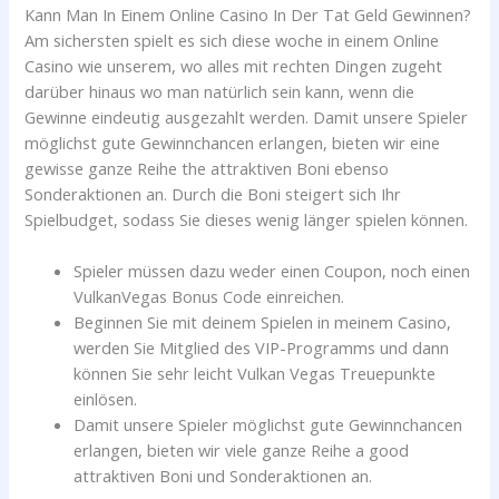
Kann Man In Einem Online Casino In Der Tat Geld Gewinnen?
Am sichersten spielt es sich diese woche in einem Online
Casino wie unserem, wo alles mit rechten Dingen zugeht
darüber hinaus wo man natürlich sein kann, wenn die
Gewinne eindeutig ausgezahlt werden. Damit unsere Spieler
möglichst gute Gewinnchancen erlangen, bieten wir eine
gewisse ganze Reihe the attraktiven Boni ebenso
Sonderaktionen an. Durch die Boni steigert sich Ihr
Spielbudget, sodass Sie dieses wenig länger spielen können.
Spieler müssen dazu weder einen Coupon, noch einen
VulkanVegas Bonus Code einreichen.
Beginnen Sie mit deinem Spielen in meinem Casino,
werden Sie Mitglied des VIP-Programms und dann
können Sie sehr leicht Vulkan Vegas Treuepunkte
einlösen.
Damit unsere Spieler möglichst gute Gewinnchancen
erlangen, bieten wir viele ganze Reihe a good
attraktiven Boni und Sonderaktionen an.