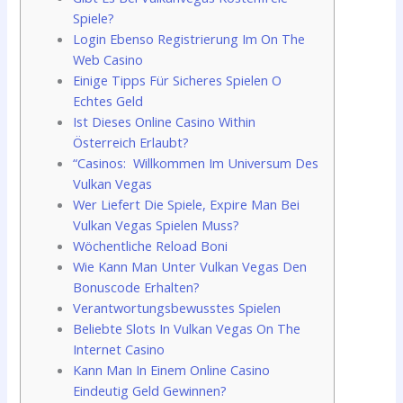
Spiele?
Login Ebenso Registrierung Im On The
Web Casino
Einige Tipps Für Sicheres Spielen O
Echtes Geld
Ist Dieses Online Casino Within
Österreich Erlaubt?
“Casinos: Willkommen Im Universum Des
Vulkan Vegas
Wer Liefert Die Spiele, Expire Man Bei
Vulkan Vegas Spielen Muss?
Wöchentliche Reload Boni
Wie Kann Man Unter Vulkan Vegas Den
Bonuscode Erhalten?
Verantwortungsbewusstes Spielen
Beliebte Slots In Vulkan Vegas On The
Internet Casino
Kann Man In Einem Online Casino
Eindeutig Geld Gewinnen?