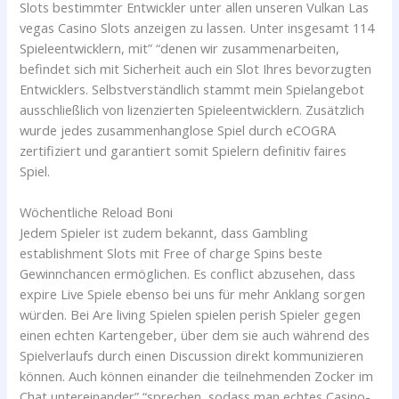
Slots bestimmter Entwickler unter allen unseren Vulkan Las
vegas Casino Slots anzeigen zu lassen. Unter insgesamt 114
Spieleentwicklern, mit” “denen wir zusammenarbeiten,
befindet sich mit Sicherheit auch ein Slot Ihres bevorzugten
Entwicklers. Selbstverständlich stammt mein Spielangebot
ausschließlich von lizenzierten Spieleentwicklern. Zusätzlich
wurde jedes zusammenhanglose Spiel durch eCOGRA
zertifiziert und garantiert somit Spielern definitiv faires
Spiel.
Wöchentliche Reload Boni
Jedem Spieler ist zudem bekannt, dass Gambling
establishment Slots mit Free of charge Spins beste
Gewinnchancen ermöglichen. Es conflict abzusehen, dass
expire Live Spiele ebenso bei uns für mehr Anklang sorgen
würden. Bei Are living Spielen spielen perish Spieler gegen
einen echten Kartengeber, über dem sie auch während des
Spielverlaufs durch einen Discussion direkt kommunizieren
können. Auch können einander die teilnehmenden Zocker im
Chat untereinander” “sprechen, sodass man echtes Casino-