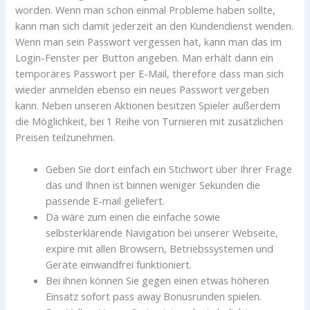
worden. Wenn man schon einmal Probleme haben sollte,
kann man sich damit jederzeit an den Kundendienst wenden.
Wenn man sein Passwort vergessen hat, kann man das im
Login-Fenster per Button angeben. Man erhält dann ein
temporäres Passwort per E-Mail, therefore dass man sich
wieder anmelden ebenso ein neues Passwort vergeben
kann. Neben unseren Aktionen besitzen Spieler außerdem
die Möglichkeit, bei 1 Reihe von Turnieren mit zusätzlichen
Preisen teilzunehmen.
Geben Sie dort einfach ein Stichwort über Ihrer Frage
das und Ihnen ist binnen weniger Sekunden die
passende E-mail geliefert.
Da wäre zum einen die einfache sowie
selbsterklärende Navigation bei unserer Webseite,
expire mit allen Browsern, Betriebssystemen und
Geräte einwandfrei funktioniert.
Bei ihnen können Sie gegen einen etwas höheren
Einsatz sofort pass away Bonusrunden spielen.