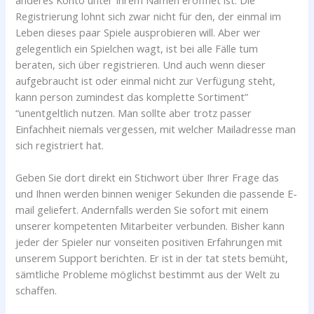
anderes Konto unter Ihrem Namen eröffnet ist. Die
Registrierung lohnt sich zwar nicht für den, der einmal im
Leben dieses paar Spiele ausprobieren will. Aber wer
gelegentlich ein Spielchen wagt, ist bei alle Fälle tum
beraten, sich über registrieren. Und auch wenn dieser
aufgebraucht ist oder einmal nicht zur Verfügung steht,
kann person zumindest das komplette Sortiment”
“unentgeltlich nutzen. Man sollte aber trotz passer
Einfachheit niemals vergessen, mit welcher Mailadresse man
sich registriert hat.
Geben Sie dort direkt ein Stichwort über Ihrer Frage das
und Ihnen werden binnen weniger Sekunden die passende E-
mail geliefert. Andernfalls werden Sie sofort mit einem
unserer kompetenten Mitarbeiter verbunden. Bisher kann
jeder der Spieler nur vonseiten positiven Erfahrungen mit
unserem Support berichten. Er ist in der tat stets bemüht,
sämtliche Probleme möglichst bestimmt aus der Welt zu
schaffen.