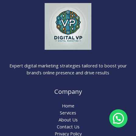
Expert digital marketing strategies tailored to boost your
brand’s online presence and drive results
Company
Home
Services
Need Help ?
About Us
Contact Us
Privacy Policy