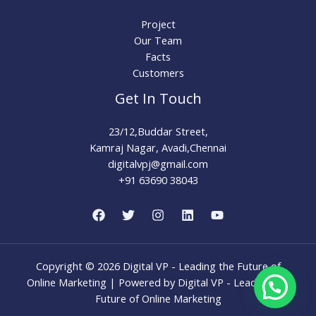
Project
Our Team
Facts
Customers
Get In Touch
23/12,Buddar Street,
Kamraj Nagar, Avadi,Chennai
digitalvpj@gmail.com
+91 63690 38043
Copyright © 2026 Digital VP - Leading the Future of
Online Marketing | Powered by Digital VP - Leading the
Future of Online Marketing