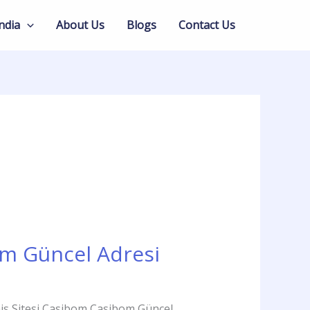
ndia
About Us
Blogs
Contact Us
om Güncel Adresi
his Sitesi Casibom Casibom Güncel