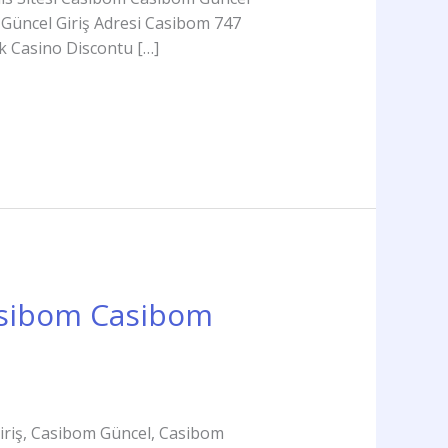
 Güncel Giriş Adresi Casibom 747
ık Casino Discontu […]
asibom Casibom
iriş, Casibom Güncel, Casibom