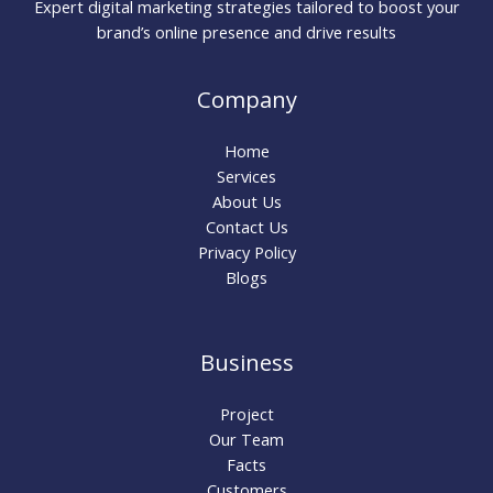
Expert digital marketing strategies tailored to boost your
brand’s online presence and drive results
Company
Home
Services
About Us
Contact Us
Privacy Policy
Blogs
Business
Project
Our Team
Facts
Customers